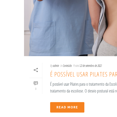
By
admin
In
Conteúdo
Posted
22 de setembro de 2022
É POSSÍVEL USAR PILATES P
É possível usar Pilates para o tratamento da Es
0
tratamento da escoliose. O desvio postural está r
READ MORE