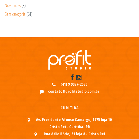
Novidades
(3)
Sem categoria
(61)
(41) 9 9937-2580
contato@profitstudio.com.br
CURITIBA
Av. Presidente Afonso Camargo, 1975 loja 10
Cristo Rei - Curitiba- PR
Rua Atlio Bório, 51 loja 8 - Cristo Rei