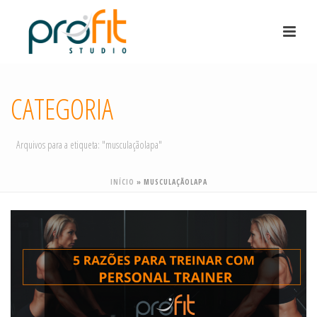
CATEGORIA
Arquivos para a etiqueta: "musculaçãolapa"
INÍCIO
»
MUSCULAÇÃOLAPA