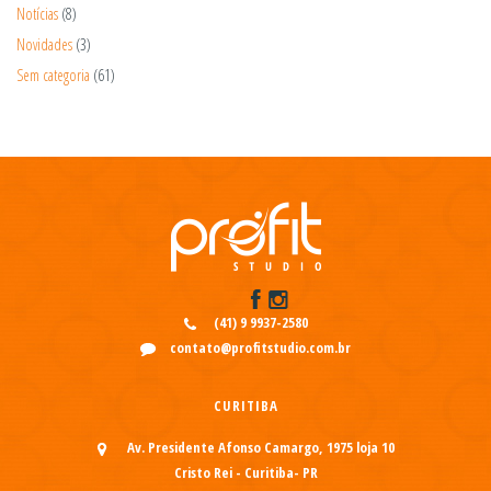
Notícias
(8)
Novidades
(3)
Sem categoria
(61)
(41) 9 9937-2580
contato@profitstudio.com.br
CURITIBA
Av. Presidente Afonso Camargo, 1975 loja 10
Cristo Rei - Curitiba- PR