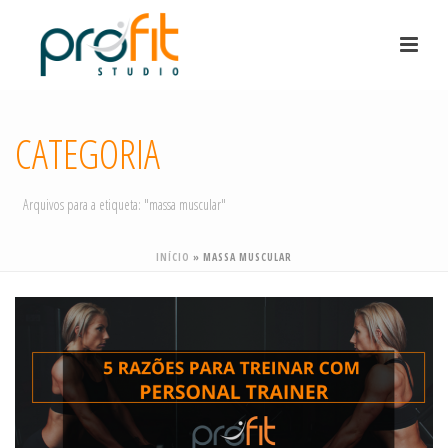
CATEGORIA
Arquivos para a etiqueta: "massa muscular"
INÍCIO
»
MASSA MUSCULAR