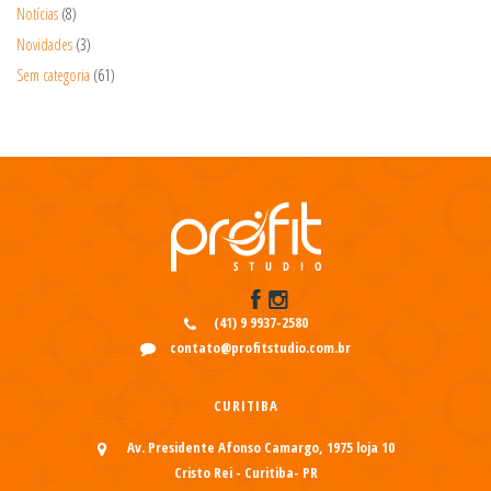
Notícias
(8)
Novidades
(3)
Sem categoria
(61)
(41) 9 9937-2580
contato@profitstudio.com.br
CURITIBA
Av. Presidente Afonso Camargo, 1975 loja 10
Cristo Rei - Curitiba- PR