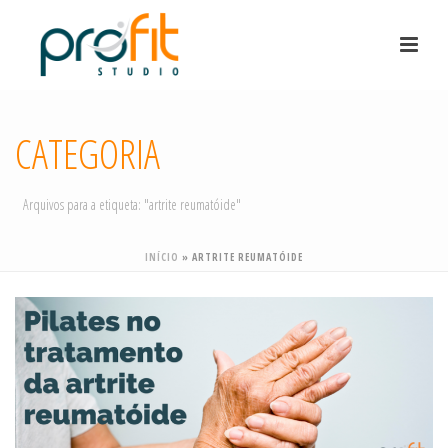
CATEGORIA
Arquivos para a etiqueta: "artrite reumatóide"
INÍCIO
»
ARTRITE REUMATÓIDE