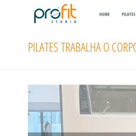
HOME
PILATES
PILATES TRABALHA O CORP