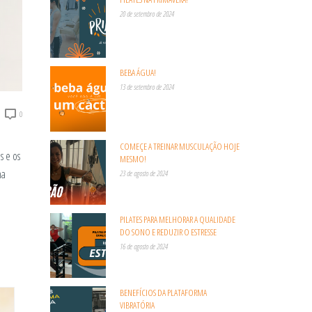
20 de setembro de 2024
BEBA ÁGUA!
13 de setembro de 2024
0
o
COMEÇE A TREINAR MUSCULAÇÃO HOJE
s e os
MESMO!
ma
23 de agosto de 2024
PILATES PARA MELHORAR A QUALIDADE
DO SONO E REDUZIR O ESTRESSE
16 de agosto de 2024
BENEFÍCIOS DA PLATAFORMA
VIBRATÓRIA