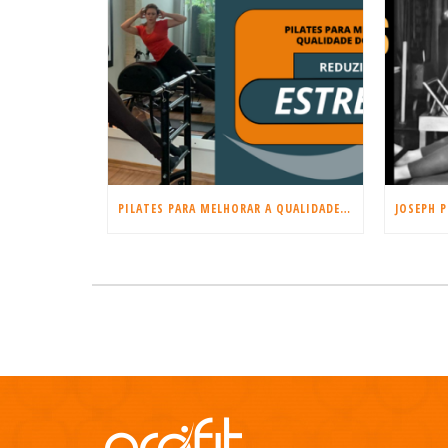
PILATES PARA MELHORAR A QUALIDADE DO SONO E REDUZIR O ESTRESSE