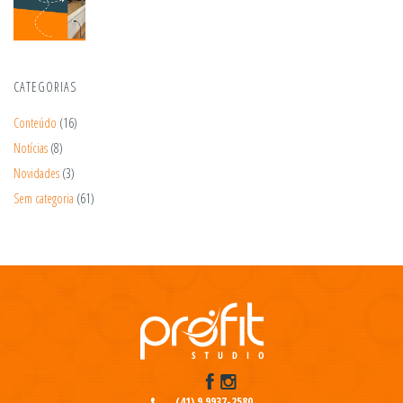
CATEGORIAS
Conteúdo
(16)
Notícias
(8)
Novidades
(3)
Sem categoria
(61)
(41) 9 9937-2580