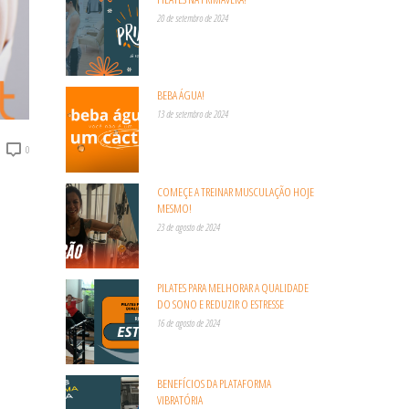
20 de setembro de 2024
BEBA ÁGUA!
13 de setembro de 2024
0
COMEÇE A TREINAR MUSCULAÇÃO HOJE
MESMO!
23 de agosto de 2024
PILATES PARA MELHORAR A QUALIDADE
DO SONO E REDUZIR O ESTRESSE
16 de agosto de 2024
BENEFÍCIOS DA PLATAFORMA
VIBRATÓRIA