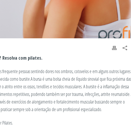
? Resolva com pilates.
ais frequente pessoas sentindo dores nos ombros, cotovelos e em alguns outros lugares
ecida como bursite.A bursa é uma bolsa cheia de líquido sinovial que fica próxima das
o atrito entre os ossos, tendões e tecidos musculares. A bursite é a inflamação dessa
vimentos repetitivos, podendo também ser por trauma, infecções, artrite reumatoide.
através de exercícios de alongamento e fortalecimento muscular buscando sempre o
aticar sempre sob a orientação de um profissional especializado.
 Pilates.