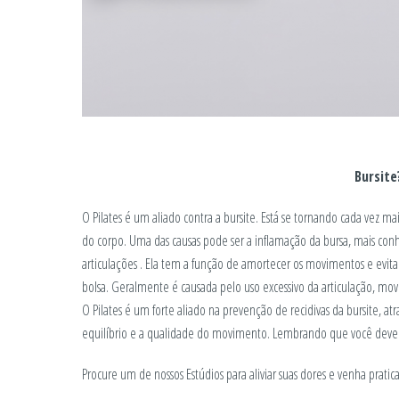
Bursite
O Pilates é um aliado contra a bursite. Está se tornando cada vez m
do corpo. Uma das causas pode ser a inflamação da bursa, mais conh
articulações . Ela tem a função de amortecer os movimentos e evitar 
bolsa. Geralmente é causada pelo uso excessivo da articulação, mo
O Pilates é um forte aliado na prevenção de recidivas da bursite, 
equilíbrio e a qualidade do movimento. Lembrando que você deve pr
Procure um de nossos Estúdios para aliviar suas dores e venha praticar