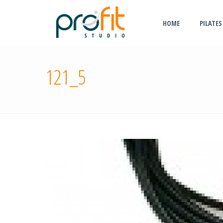
HOME
PILATES
121_5