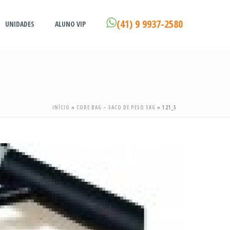
(41) 9 9937-2580
UNIDADES
ALUNO VIP
INÍCIO
»
CORE BAG – SACO DE PESO 5KG
»
121_5