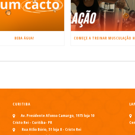
BEBA ÁGUA!
CURITIBA
LA
Av. Presidente Afonso Camargo, 1975 loja 10
Cristo Rei - Curitiba- PR
Cen
Rua Atlio Bório, 51 loja 8 - Cristo Rei