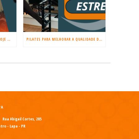
COMEÇE A TREINAR MUSCULAÇÃO HOJE MESMO!
PILATES PARA MELHORAR A QUALIDADE DO SONO E REDUZIR O ESTRESSE
PA
Rua Abigail Cortes, 285
tro - Lapa - PR