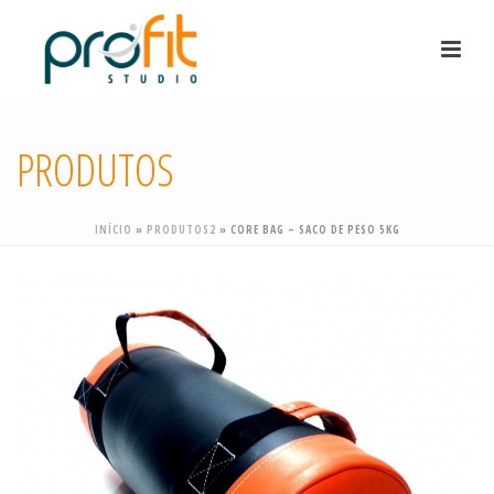
PRODUTOS
INÍCIO
»
PRODUTOS2
»
CORE BAG – SACO DE PESO 5KG