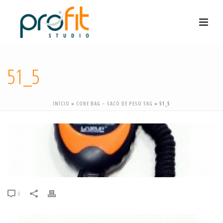
51_5
INÍCIO
»
CORE BAG – SACO DE PESO 5KG
»
51_5
0