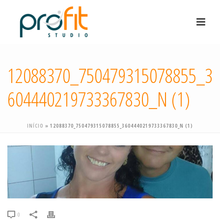
12088370_750479315078855_3
604440219733367830_N (1)
INÍCIO
»
12088370_750479315078855_3604440219733367830_N (1)
0