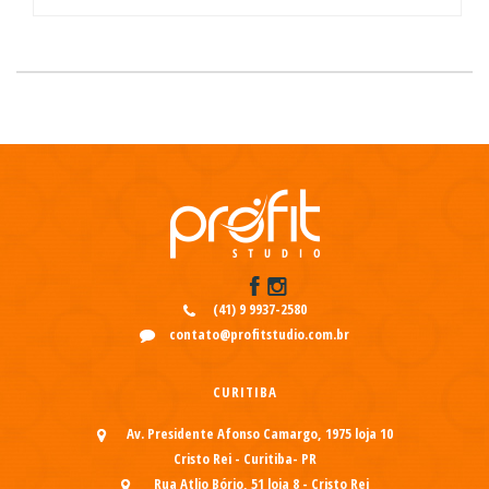
(41) 9 9937-2580
contato@profitstudio.com.br
CURITIBA
Av. Presidente Afonso Camargo, 1975 loja 10
Cristo Rei - Curitiba- PR
Rua Atlio Bório, 51 loja 8 - Cristo Rei