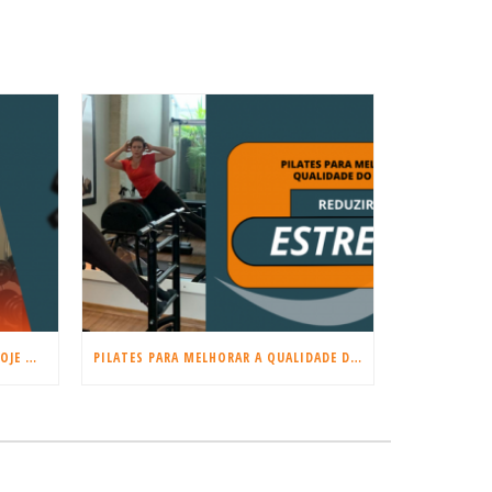
COMEÇE A TREINAR MUSCULAÇÃO HOJE MESMO!
PILATES PARA MELHORAR A QUALIDADE DO SONO E REDUZIR O ESTRESSE