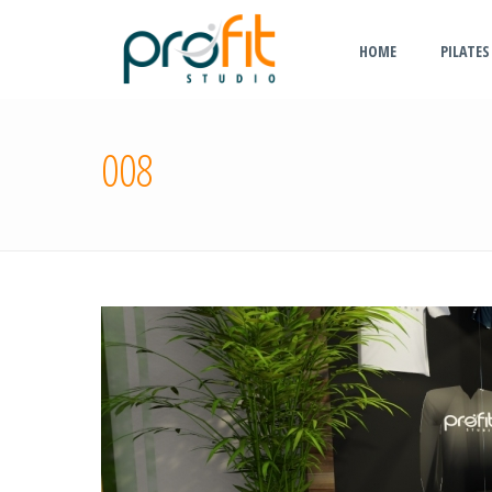
HOME
PILATES
008