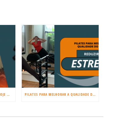
COMEÇE A TREINAR MUSCULAÇÃO HOJE MESMO!
PILATES PARA MELHORAR A QUALIDADE DO SONO E REDUZIR O ESTRESSE