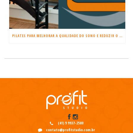
PILATES PARA MELHORAR A QUALIDADE DO SONO E REDUZIR O ESTRESSE
(41) 9 9937-2580
contato@profitstudio.com.br