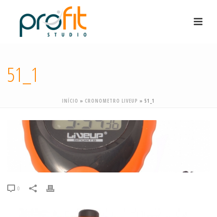
51_1
INÍCIO
»
CRONOMETRO LIVEUP
»
51_1
0