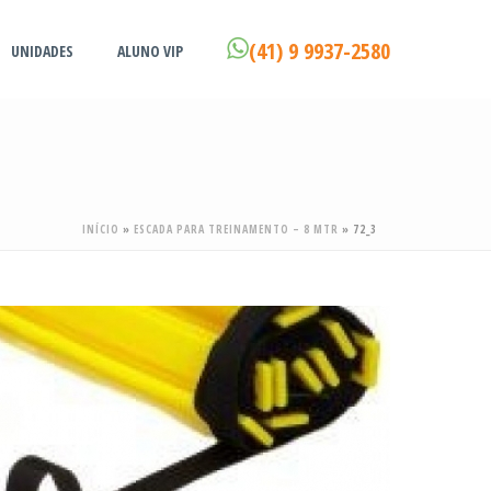
(41) 9 9937-2580
UNIDADES
ALUNO VIP
INÍCIO
»
ESCADA PARA TREINAMENTO – 8 MTR
»
72_3