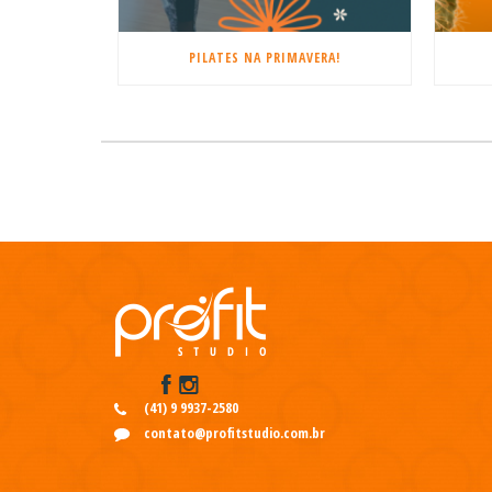
PILATES NA PRIMAVERA!
(41) 9 9937-2580
contato@profitstudio.com.br