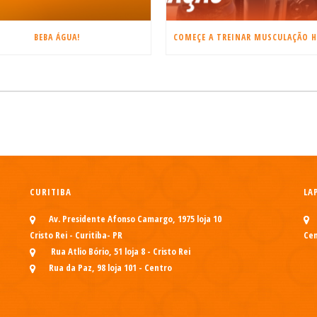
BEBA ÁGUA!
CURITIBA
LA
Av. Presidente Afonso Camargo, 1975 loja 10
Cristo Rei - Curitiba- PR
Cen
Rua Atlio Bório, 51 loja 8 - Cristo Rei
Rua da Paz, 98 loja 101 - Centro