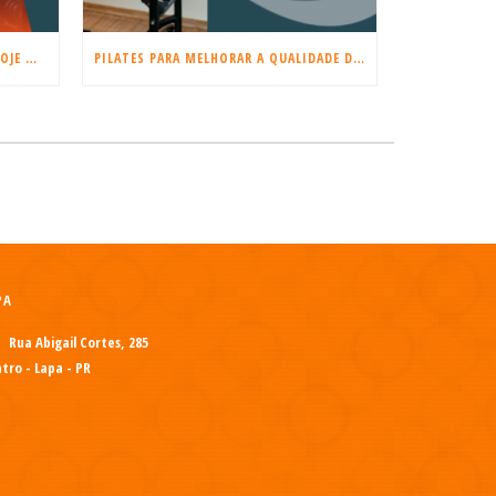
COMEÇE A TREINAR MUSCULAÇÃO HOJE MESMO!
PILATES PARA MELHORAR A QUALIDADE DO SONO E REDUZIR O ESTRESSE
PA
Rua Abigail Cortes, 285
tro - Lapa - PR