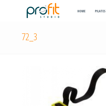
HOME
PILATES
72_3