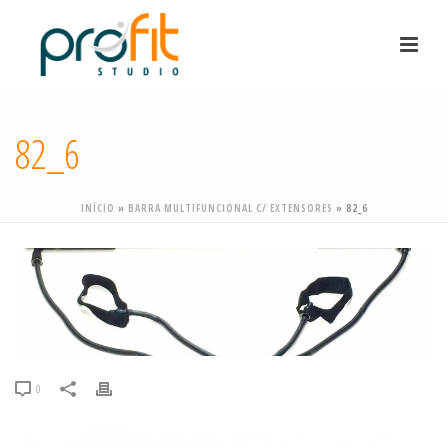
82_6
INÍCIO
»
BARRA MULTIFUNCIONAL C/ EXTENSORES
»
82_6
0