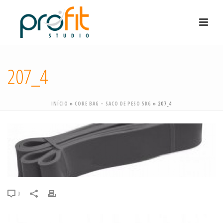
207_4
INÍCIO
»
CORE BAG – SACO DE PESO 5KG
»
207_4
0