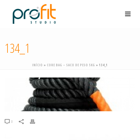
134_1
INÍCIO
»
CORE BAG – SACO DE PESO 5KG
»
134_1
0