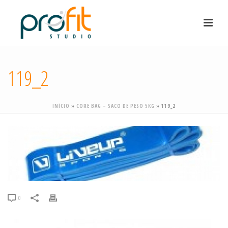
119_2
INÍCIO
»
CORE BAG – SACO DE PESO 5KG
»
119_2
0