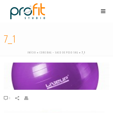
7_1
INÍCIO
»
CORE BAG – SACO DE PESO 5KG
»
7_1
0