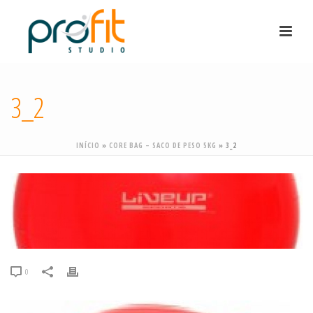
3_2
INÍCIO
»
CORE BAG – SACO DE PESO 5KG
»
3_2
0