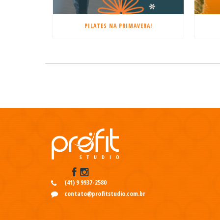
PILATES NA PRIMAVERA!
(41) 9 9937-2580
contato@profitstudio.com.br