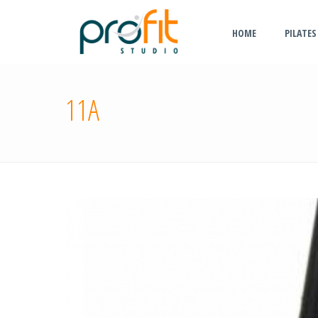
HOME
PILATES
11A