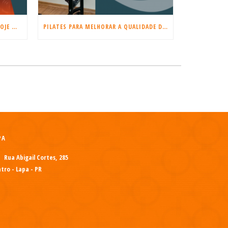
COMEÇE A TREINAR MUSCULAÇÃO HOJE MESMO!
PILATES PARA MELHORAR A QUALIDADE DO SONO E REDUZIR O ESTRESSE
PA
Rua Abigail Cortes, 285
tro - Lapa - PR