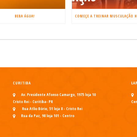
BEBA ÁGUA!
CURITIBA
LA
Av. Presidente Afonso Camargo, 1975 loja 10
Cristo Rei - Curitiba- PR
Cen
Rua Atlio Bório, 51 loja 8 - Cristo Rei
Rua da Paz, 98 loja 101 - Centro