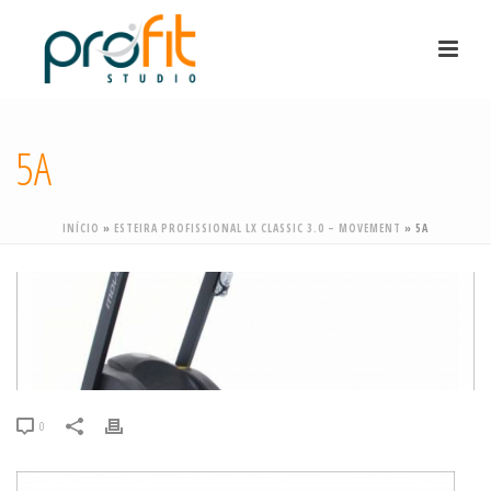
5A
INÍCIO
»
ESTEIRA PROFISSIONAL LX CLASSIC 3.0 – MOVEMENT
»
5A
0