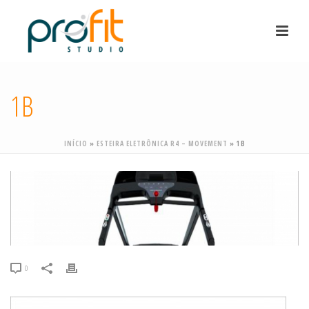
1B
INÍCIO
»
ESTEIRA ELETRÔNICA R4 – MOVEMENT
»
1B
0