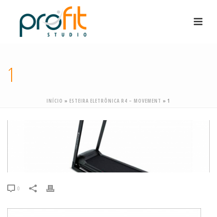
1
INÍCIO
»
ESTEIRA ELETRÔNICA R4 – MOVEMENT
»
1
0