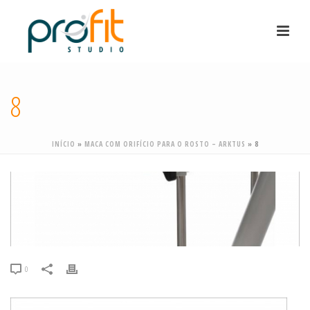
8
INÍCIO
»
MACA COM ORIFÍCIO PARA O ROSTO – ARKTUS
»
8
0