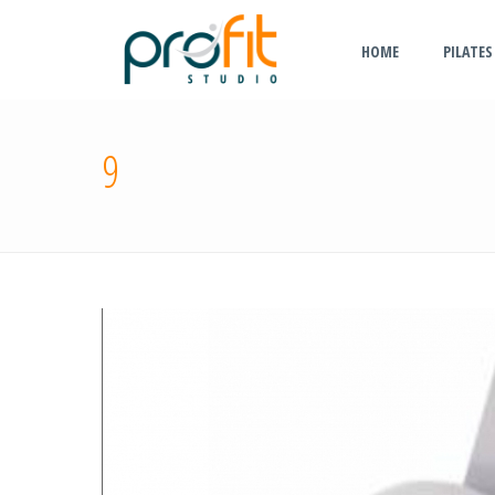
HOME
PILATES
9