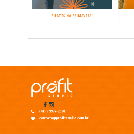
PILATES NA PRIMAVERA!
(41) 9 9937-2580
contato@profitstudio.com.br