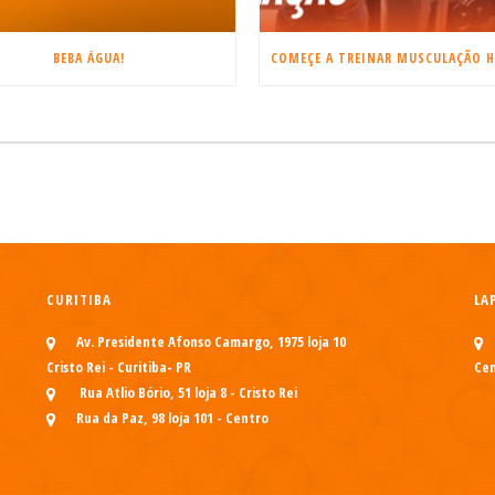
BEBA ÁGUA!
CURITIBA
LA
Av. Presidente Afonso Camargo, 1975 loja 10
Cristo Rei - Curitiba- PR
Cen
Rua Atlio Bório, 51 loja 8 - Cristo Rei
Rua da Paz, 98 loja 101 - Centro