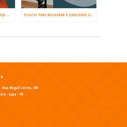
COMEÇE A TREINAR MUSCULAÇÃO HOJE MESMO!
PILATES PARA MELHORAR A QUALIDADE DO SONO E REDUZIR O ESTRESSE
PA
Rua Abigail Cortes, 285
tro - Lapa - PR