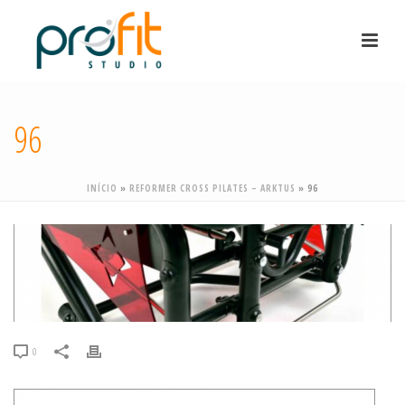
96
INÍCIO
»
REFORMER CROSS PILATES – ARKTUS
»
96
0