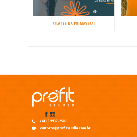
PILATES NA PRIMAVERA!
(41) 9 9937-2580
contato@profitstudio.com.br