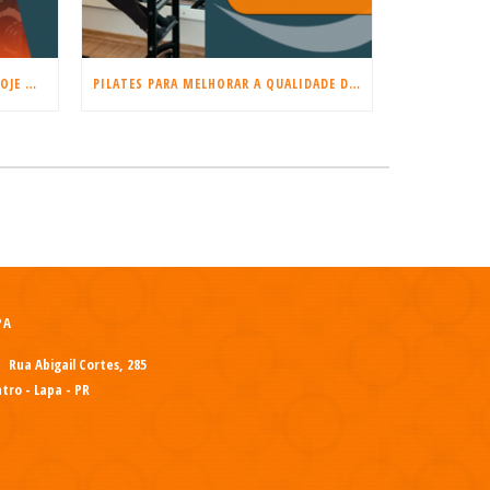
COMEÇE A TREINAR MUSCULAÇÃO HOJE MESMO!
PILATES PARA MELHORAR A QUALIDADE DO SONO E REDUZIR O ESTRESSE
PA
Rua Abigail Cortes, 285
tro - Lapa - PR