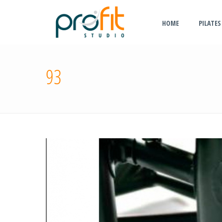
HOME
PILATES
93