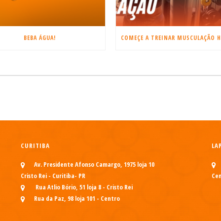
BEBA ÁGUA!
CURITIBA
LA
Av. Presidente Afonso Camargo, 1975 loja 10
Cristo Rei - Curitiba- PR
Cen
Rua Atlio Bório, 51 loja 8 - Cristo Rei
Rua da Paz, 98 loja 101 - Centro