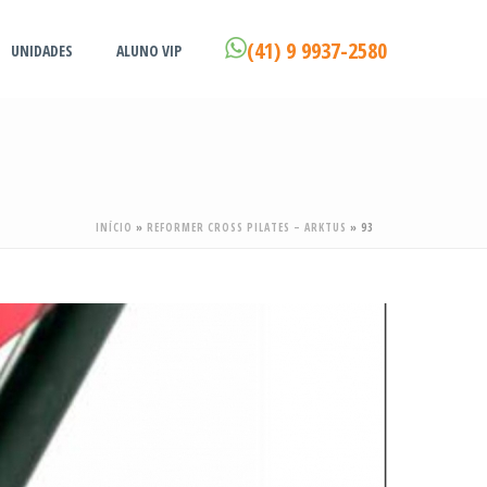
(41) 9 9937-2580
UNIDADES
ALUNO VIP
INÍCIO
»
REFORMER CROSS PILATES – ARKTUS
»
93