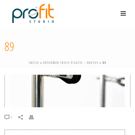
89
INÍCIO
»
REFORMER CROSS PILATES – ARKTUS
»
89
0