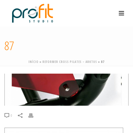
87
INÍCIO
»
REFORMER CROSS PILATES – ARKTUS
»
87
0