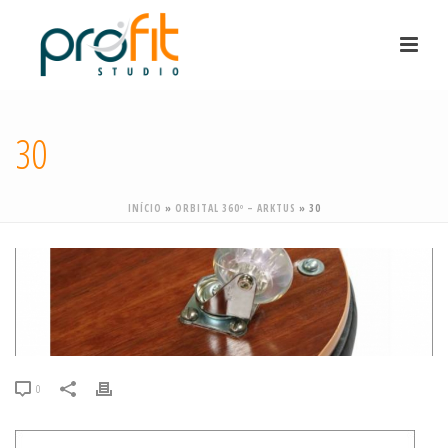
30
INÍCIO
»
ORBITAL 360º – ARKTUS
»
30
0