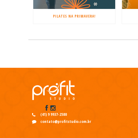
PILATES NA PRIMAVERA!
(41) 9 9937-2580
contato@profitstudio.com.br