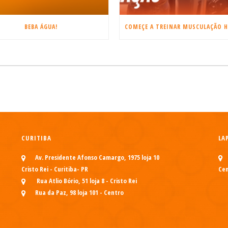
BEBA ÁGUA!
CURITIBA
LA
Av. Presidente Afonso Camargo, 1975 loja 10
Cristo Rei - Curitiba- PR
Cen
Rua Atlio Bório, 51 loja 8 - Cristo Rei
Rua da Paz, 98 loja 101 - Centro