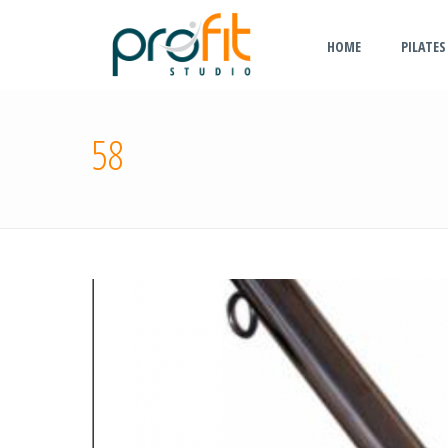
HOME
PILATES
58