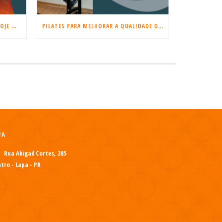
COMEÇE A TREINAR MUSCULAÇÃO HOJE MESMO!
PILATES PARA MELHORAR A QUALIDADE DO SONO E REDUZIR O ESTRESSE
PA
Rua Abigail Cortes, 285
tro - Lapa - PR