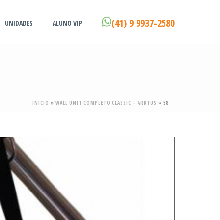
(41) 9 9937-2580
UNIDADES
ALUNO VIP
INÍCIO
»
WALL UNIT COMPLETO CLASSIC – ARKTUS
»
58