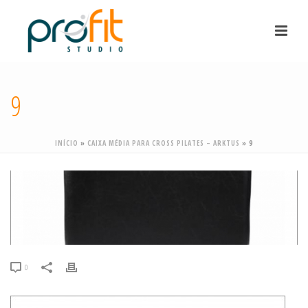
9
INÍCIO
»
CAIXA MÉDIA PARA CROSS PILATES – ARKTUS
»
9
0