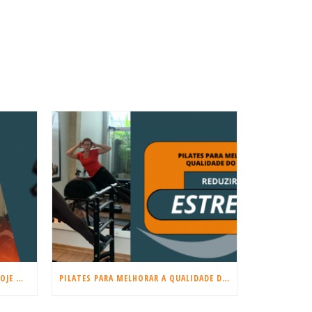
COMEÇE A TREINAR MUSCULAÇÃO HOJE MESMO!
PILATES PARA MELHORAR A QUALIDADE DO SONO E REDUZIR O ESTRESSE