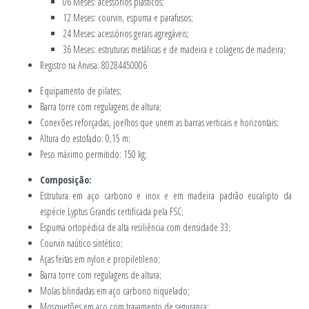
06 Meses: acessórios plásticos;
12 Meses: courvin, espuma e parafusos;
24 Meses: acessórios gerais agregáveis;
36 Meses: estruturas metálicas e de madeira e colagens de madeira;
Registro na Anvisa: 80284450006
Equipamento de pilates;
Barra torre com regulagens de altura;
Conexões reforçadas, joelhos que unem as barras verticais e horizontais;
Altura do estofado: 0,15 m;
Peso máximo permitido: 150 kg;
Composição:
Estrutura em aço carbono e inox e em madeira padrão eucalipto da
espécie Lyptus Grandis certificada pela FSC;
Espuma ortopédica de alta resiliência com densidade 33;
Courvin naútico sintético;
Aças feitas em nylon e propiletileno;
Barra torre com regulagens de altura;
Molas blindadas em aço carbono niquelado;
Mosquetões em aço com travamento de segurança;