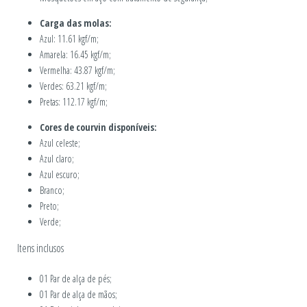
Carga das molas:
Azul: 11.61 kgf/m;
Amarela: 16.45 kgf/m;
Vermelha: 43.87 kgf/m;
Verdes: 63.21 kgf/m;
Pretas: 112.17 kgf/m;
Cores de courvin disponíveis:
Azul celeste;
Azul claro;
Azul escuro;
Branco;
Preto;
Verde;
Itens inclusos
01 Par de alça de pés;
01 Par de alça de mãos;