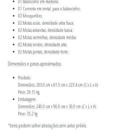
01 Balancinho em madeira;
01 Corrente em metal, para o balancinho;
02 Mosquetões;
02 Molas azuis, densidade ultra fraca;
02 Molas amarelas, densidade baixa;
02 Molas vermelhas, densidade média;
02 Molas verdes, densidade alta;
02 Molas pretas, densidade forte;
Dimensões e pesos aproximados
Produto:
Dimensões: 203.0 cm x 81.5 cm x 223.4 cm (C x L x A)
Peso: 29.15 kg
Embalagem:
Dimensões: 240.0 cm x 90.0 cm x 30.0 cm (C x L x A)
Peso: 35.2 kg
*Itens podem sofrer alterações sem aviso prévio.