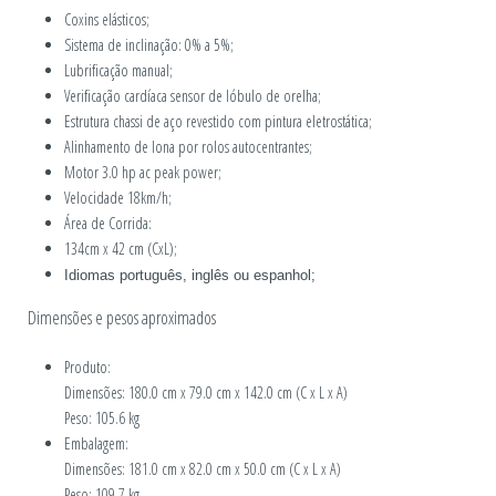
Coxins elásticos;
Sistema de inclinação: 0% a 5%;
Lubrificação manual;
Verificação cardíaca sensor de lóbulo de orelha;
Estrutura chassi de aço revestido com pintura eletrostática;
Alinhamento de lona por rolos autocentrantes;
Motor 3.0 hp ac peak power;
Velocidade 18km/h;
Área de Corrida:
134cm x 42 cm (CxL);
Idiomas português, inglês ou espanhol;
Dimensões e pesos aproximados
Produto:
Dimensões: 180.0 cm x 79.0 cm x 142.0 cm (C x L x A)
Peso: 105.6 kg
Embalagem:
Dimensões: 181.0 cm x 82.0 cm x 50.0 cm (C x L x A)
Peso: 109.7 kg