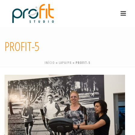
PROFIT-5
INÍCIO
»
LAPA/PR
»
PROFIT-5