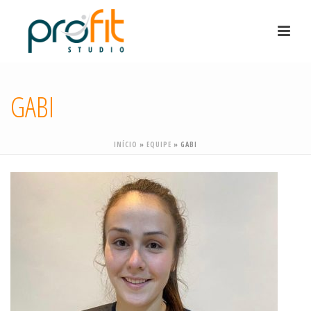
GABI
INÍCIO
»
EQUIPE
»
GABI