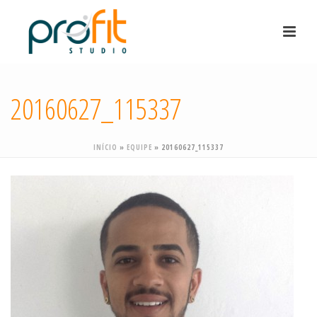
20160627_115337
INÍCIO
»
EQUIPE
»
20160627_115337