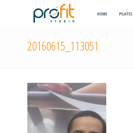
HOME
PILATES
20160615_113051