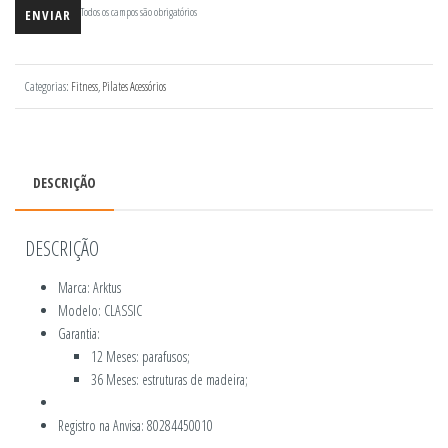
Todos os campos são obrigatórios
Categorias:
Fitness
,
Pilates Acessórios
DESCRIÇÃO
DESCRIÇÃO
Marca: Arktus
Modelo: CLASSIC
Garantia:
12 Meses: parafusos;
36 Meses: estruturas de madeira;
Registro na Anvisa: 80284450010