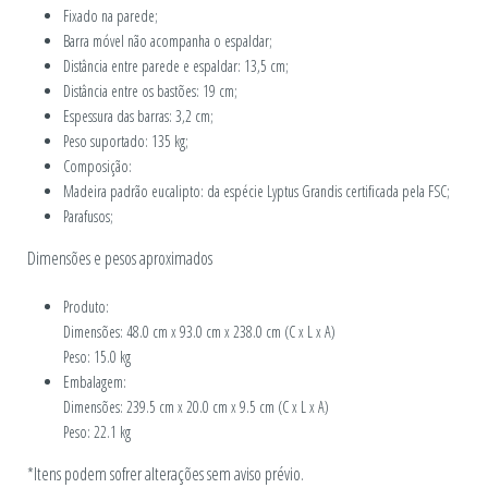
Fixado na parede;
Barra móvel não acompanha o espaldar;
Distância entre parede e espaldar: 13,5 cm;
Distância entre os bastões: 19 cm;
Espessura das barras: 3,2 cm;
Peso suportado: 135 kg;
Composição:
Madeira padrão eucalipto: da espécie Lyptus Grandis certificada pela FSC;
Parafusos;
Dimensões e pesos aproximados
Produto:
Dimensões: 48.0 cm x 93.0 cm x 238.0 cm (C x L x A)
Peso: 15.0 kg
Embalagem:
Dimensões: 239.5 cm x 20.0 cm x 9.5 cm (C x L x A)
Peso: 22.1 kg
*Itens podem sofrer alterações sem aviso prévio.