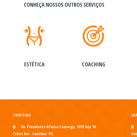
CONHEÇA NOSSOS OUTROS SERVIÇOS
ESTÉTICA
COACHING
CURITIBA
LA
Av. Presidente Afonso Camargo, 1975 loja 10
Cristo Rei - Curitiba- PR
Cen