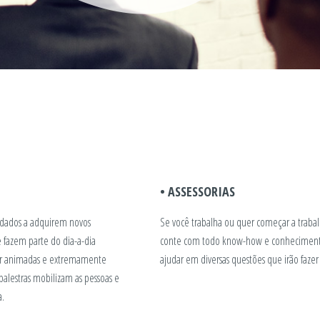
• ASSESSORIAS
vidados a adquirem novos
Se você trabalha ou quer começar a trabalh
 fazem parte do dia-a-dia
conte com todo know-how e conhecimento d
super animadas e extremamente
ajudar em diversas questões que irão fazer
palestras mobilizam as pessoas e
a.