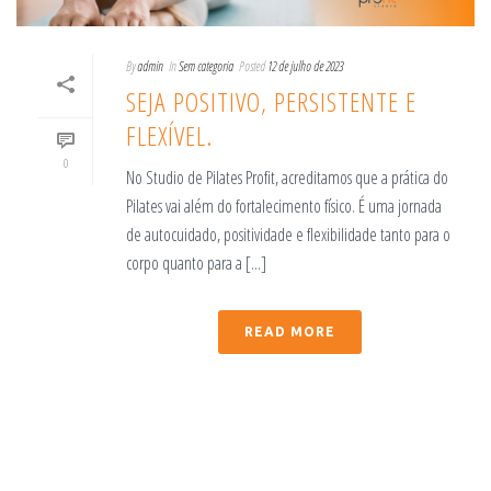
By
admin
In
Sem categoria
Posted
12 de julho de 2023
SEJA POSITIVO, PERSISTENTE E
FLEXÍVEL.
0
No Studio de Pilates Profit, acreditamos que a prática do
Pilates vai além do fortalecimento físico. É uma jornada
de autocuidado, positividade e flexibilidade tanto para o
corpo quanto para a [...]
READ MORE